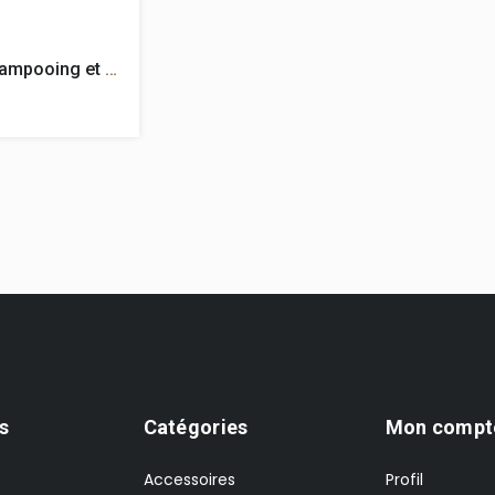
Moroccanoil - Duo de shampooing et revitalisant Blonde
s
Catégories
Mon compt
Accessoires
Profil