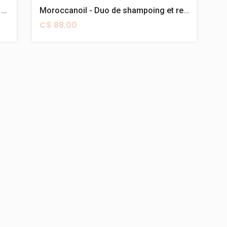
Moroccanoil - Duo de shampooing et revitalisant Repair
Moroccanoil - Duo de shampoing et revitalisant Volume
C$ 88,00