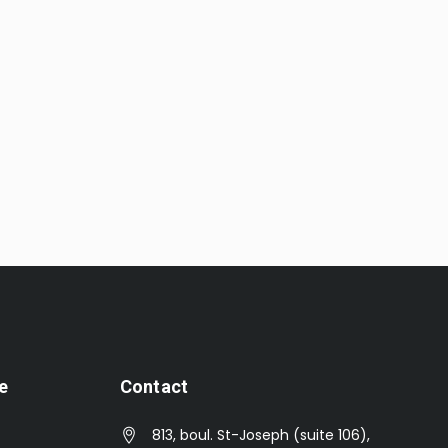
e
Contact
813, boul. St-Joseph (suite 106),